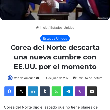
Inicio
/
Estados Unidos
Estados Unidos
Corea del Norte descarta
una nueva cumbre con
EE.UU. por el momento
Voz de America
S
4 de julio de 2020
1 minuto de lectura
e
LinkedIn
Tumblr
WhatsApp
Telegram
Viber
Compartir por correo electrónico
n
d
a
Corea del Norte dijo el sábado que no tiene planes de
n