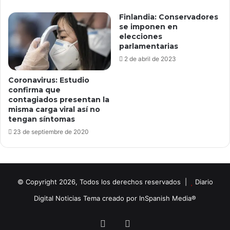
Finlandia: Conservadores
se imponen en
elecciones
parlamentarias
2 de abril de 2023
Coronavirus: Estudio
confirma que
contagiados presentan la
misma carga viral así no
tengan síntomas
23 de septiembre de 2020
© Copyright 2026, Todos los derechos reservados |
Diario
Digital Noticias Tema creado por InSpanish Media®
Facebook
X