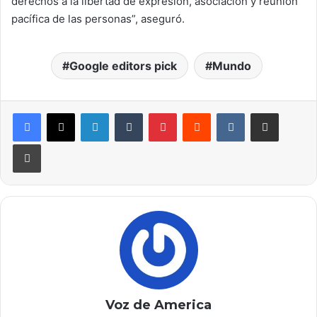
derechos a la libertad de expresión, asociación y reunión
pacífica de las personas”, aseguró.
Google editors pick
Mundo
LinkedIn
Tumblr
Pinterest
Reddit
VKontakte
Compartir por correo electrónico
Imprimir
Voz de America