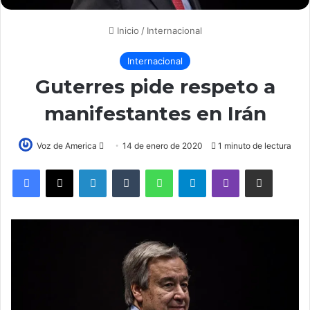
Inicio
/
Internacional
Internacional
Guterres pide respeto a
manifestantes en Irán
Voz de America
S
14 de enero de 2020
1 minuto de lectura
e
LinkedIn
Tumblr
WhatsApp
Telegram
Viber
Compartir por correo electrónico
n
d
a
n
e
m
a
i