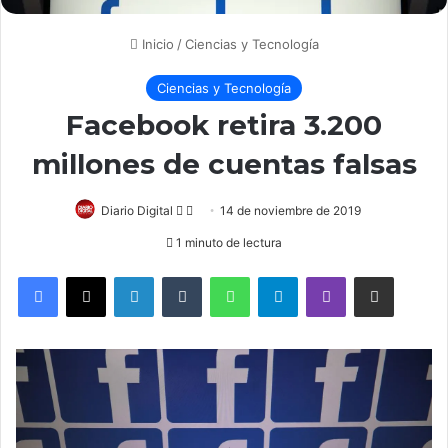
Inicio
/
Ciencias y Tecnología
Ciencias y Tecnología
Facebook retira 3.200
millones de cuentas falsas
Diario Digital
F
S
14 de noviembre de 2019
o
e
1 minuto de lectura
l
n
LinkedIn
Tumblr
WhatsApp
Telegram
Viber
Compartir por correo electrónico
l
d
o
a
w
n
o
e
n
m
X
a
i